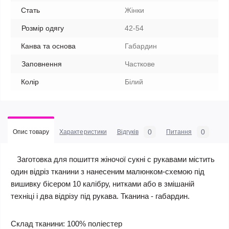
Стать
Жінки
Розмір одягу
42-54
Канва та основа
Габардин
Заповнення
Часткове
Колір
Білий
0
0
Опис товару
Характеристики
Відгуків
Питання
Заготовка для пошиття жіночої сукні c рукавами містить
один відріз тканини з нанесеним малюнком-схемою під
вишивку бісером 10 калібру, нитками або в змішаній
техніці і два відрізу під рукава. Тканина - габардин.
Склад тканини: 100% поліестер