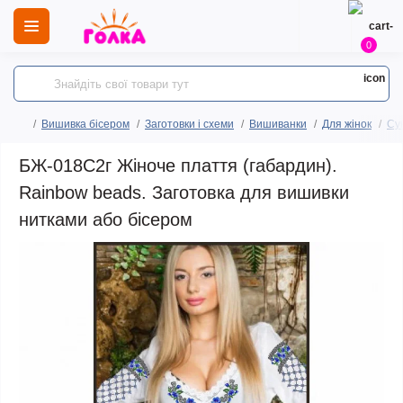
0
Вишивка бісером
Заготовки і схеми
Вишиванки
Для жінок
Сук
БЖ-018С2г Жіноче плаття (габардин).
Rainbow beads. Заготовка для вишивки
нитками або бісером