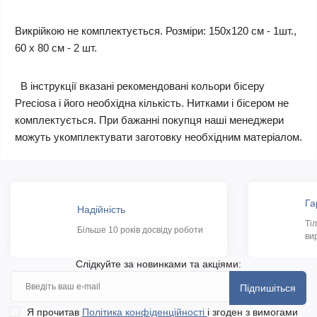
Викрійкою не комплектується. Розміри: 150х120 см - 1шт.,
60 х 80 см - 2 шт.
В інструкції вказані рекомендовані кольори бісеру
Preciosa і його необхідна кількість. Нитками і бісером не
комплектується. При бажанні покупця наші менеджери
можуть укомплектувати заготовку необхідним матеріалом.
Га
Надійність
Ті
Більше 10 років досвіду роботи
ви
Слідкуйте за новинками та акціями:
Підпишіться
Я прочитав
Політика конфіденційності
і згоден з вимогами