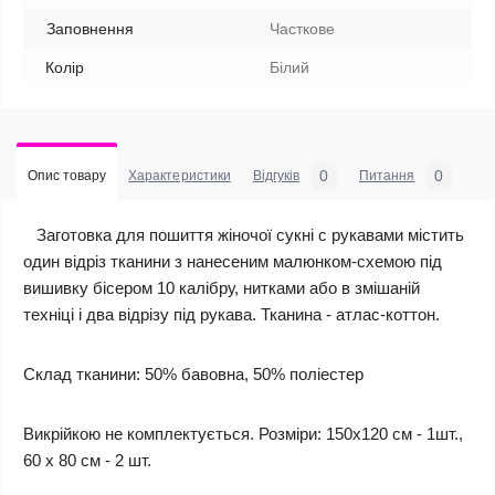
Заповнення
Часткове
Колір
Білий
0
0
Опис товару
Характеристики
Відгуків
Питання
Заготовка для пошиття жіночої сукні c рукавами містить
один відріз тканини з нанесеним малюнком-схемою під
вишивку бісером 10 калібру, нитками або в змішаній
техніці і два відрізу під рукава. Тканина - атлас-коттон.
Склад тканини: 50% бавовна, 50% поліестер
Викрійкою не комплектується. Розміри: 150х120 см - 1шт.,
60 х 80 см - 2 шт.