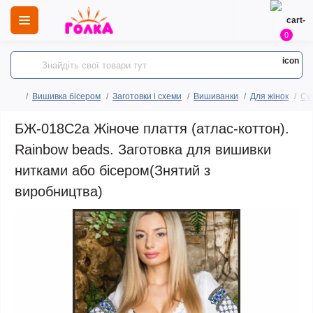
0
Вишивка бісером
Заготовки і схеми
Вишиванки
Для жінок
Сук
БЖ-018С2а Жіноче плаття (атлас-коттон).
Rainbow beads. Заготовка для вишивки
нитками або бісером(Знятий з
виробництва)