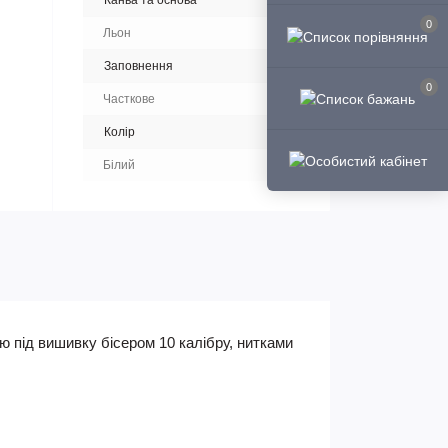
Канва та основа
0
Льон
Заповнення
0
Часткове
Колір
Білий
 під вишивку бісером 10 калібру, нитками