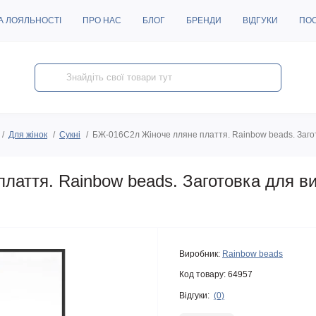
А ЛОЯЛЬНОСТІ
ПРО НАС
БЛОГ
БРЕНДИ
ВІДГУКИ
ПО
Для жінок
Сукні
БЖ-016С2л Жіноче лляне плаття. Rainbow beads. Заго
лаття. Rainbow beads. Заготовка для в
Виробник:
Rainbow beads
Код товару:
64957
Відгуки:
(0)