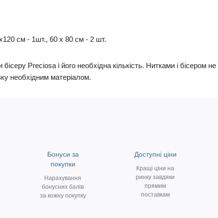
20 см - 1шт., 60 х 80 см - 2 шт.
 бісеру Preciosa і його необхідна кількість. Нитками і бісером 
ку необхідним матеріалом.
Бонуси за
Доступні ціни
покупки
Кращі ціни на
ринку завдяки
Нарахування
прямим
бонусних балів
поставкам
за кожну покупку