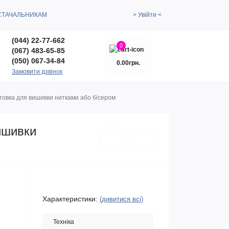
СТАЧАЛЬНИКАМ
> Увійти <
(044) 22-77-662
0
(067) 483-65-85
(050) 067-34-84
0.00грн.
Замовити дзвінок
товка для вишивки нитками або бісером
ишивки
Характеристики:
(дивитися всі)
Техніка