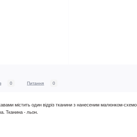
в
0
Питання
0
кавами містить один відріз тканини з нанесеним малюнком-схемою
ва. Тканина - льон.