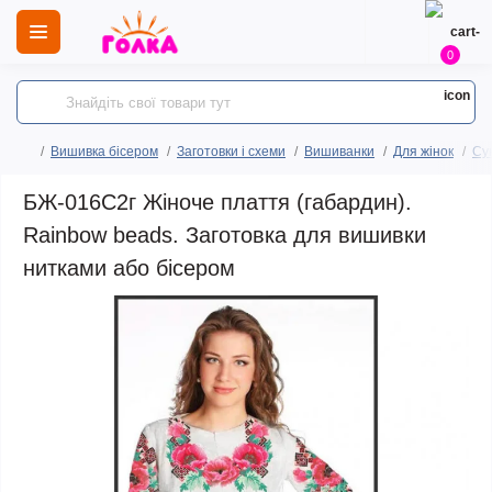
0
Вишивка бісером
Заготовки і схеми
Вишиванки
Для жінок
Сук
БЖ-016С2г Жіноче плаття (габардин).
Rainbow beads. Заготовка для вишивки
нитками або бісером