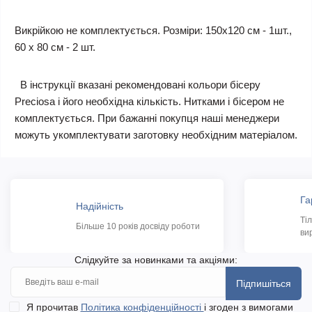
Викрійкою не комплектується. Розміри: 150х120 см - 1шт.,
60 х 80 см - 2 шт.
В інструкції вказані рекомендовані кольори бісеру
Preciosa і його необхідна кількість. Нитками і бісером не
комплектується. При бажанні покупця наші менеджери
можуть укомплектувати заготовку необхідним матеріалом.
Га
Надійність
Ті
Більше 10 років досвіду роботи
ви
Слідкуйте за новинками та акціями:
Підпишіться
Я прочитав
Політика конфіденційності
і згоден з вимогами