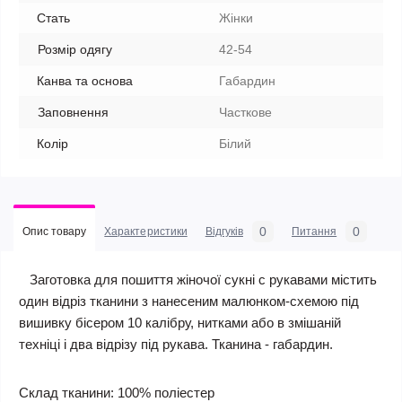
Стать
Жінки
Розмір одягу
42-54
Канва та основа
Габардин
Заповнення
Часткове
Колір
Білий
0
0
Опис товару
Характеристики
Відгуків
Питання
Заготовка для пошиття жіночої сукні c рукавами містить
один відріз тканини з нанесеним малюнком-схемою під
вишивку бісером 10 калібру, нитками або в змішаній
техніці і два відрізу під рукава. Тканина - габардин.
Склад тканини: 100% поліестер