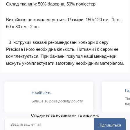
Склад тканини: 50% бавовна, 50% поліестер
Викрійкою не комплектується. Розміри: 150х120 см - 1шт.,
60 х 80 см - 2 шт.
В інструкції вказані рекомендовані кольори бісеру
Preciosa і його необхідна кількість. Нитками і бісером не
комплектується. При бажанні покупця наші менеджери
можуть укомплектувати заготовку необхідним матеріалом.
Га
Надійність
Ті
Більше 10 років досвіду роботи
ви
Слідкуйте за новинками та акціями:
Підпишіться