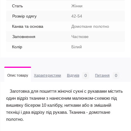
Стать
Жінки
Розмір одягу
42-54
Канва та основа
Домоткане полотно
Заповнення
Часткове
Колір
Білий
0
0
Опис товару
Характеристики
Відгуків
Питання
Заготовка для пошиття жіночої сукні c рукавами містить
один відріз тканини з нанесеним малюнком-схемою під
вишивку бісером 10 калібру, нитками або в змішаній
техніці і два відрізу під рукава. Тканина - домоткане
полотно.