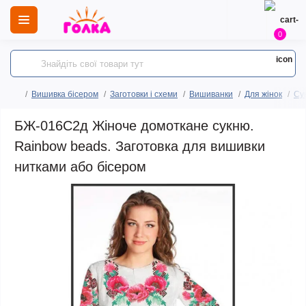
0
Вишивка бісером
Заготовки і схеми
Вишиванки
Для жінок
Сук
БЖ-016С2д Жіноче домоткане сукню.
Rainbow beads. Заготовка для вишивки
нитками або бісером