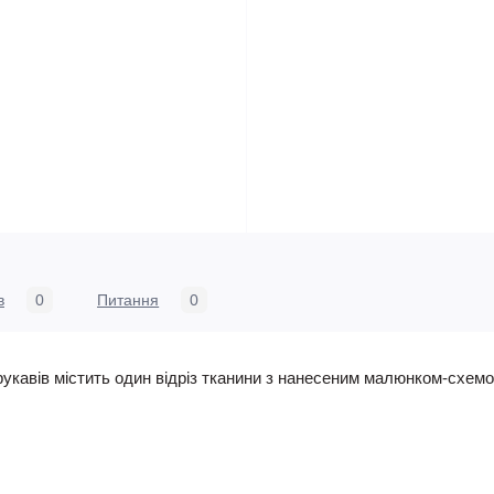
в
0
Питання
0
укавів містить один відріз тканини з нанесеним малюнком-схемо