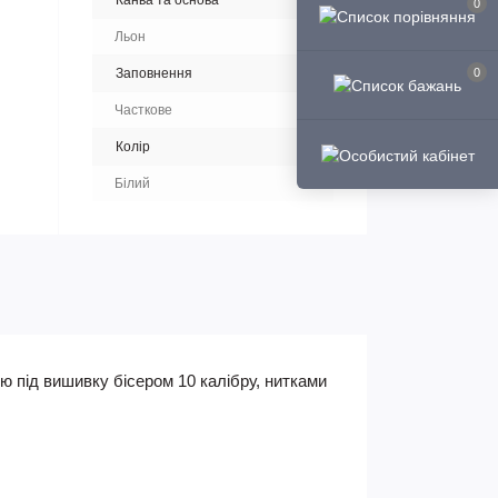
Канва та основа
0
Льон
Заповнення
0
Часткове
Колір
Білий
ю під вишивку бісером 10 калібру, нитками