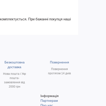
не комплектується. При бажанні покупця наші
Безкоштовна
Повернення
доставка
Повернення
протягом 14 днів
Нова пошта і Укр
пошта-
замовлення від
2000 грн
Інформація
Партнерам
и
Про нас