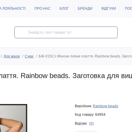
А ЛОЯЛЬНОСТІ
ПРО НАС
БЛОГ
БРЕНДИ
ВІДГУКИ
ПО
Для жінок
Сукні
БЖ-015Сл Жіноче лляне плаття. Rainbow beads. Загот
аття. Rainbow beads. Заготовка для ви
Виробник:
Rainbow beads
Код товару:
64954
Відгуки:
(0)