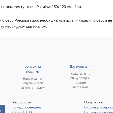
не комплектується. Розміри: 150х120 см - 1шт.
 бісеру Preciosa і його необхідна кількість. Нитками і бісером 
ку необхідним матеріалом.
Бонуси за
Доступні ціни
покупки
Кращі ціни на
ринку завдяки
Нарахування
прямим
бонусних балів
поставкам
за кожну покупку
Час роботи
Популярне
понеділок-неділя
Вишивка бісером
я
09:00-18:00
Вишивка ниткам