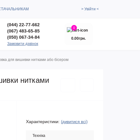
СТАЧАЛЬНИКАМ
> Увійти <
(044) 22-77-662
0
(067) 483-65-85
(050) 067-34-84
0.00грн.
Замовити дзвінок
овка для вишивки нитками або бісером
шивки нитками
Характеристики:
(дивитися всі)
Техніка