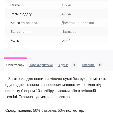
Стать
Жінки
Розмір одягу
42-54
Канва та основа
Домоткане полотно
Заповнення
Часткове
Колір
Білий
0
0
Опис товару
Характеристики
Відгуків
Питання
Заготовка для пошиття жіночої сукні без рукавів містить
один відріз тканини з нанесеним малюнком-схемою під
вишивку бісером 10 калібру, нитками або в змішаній
техніці. Тканина - домоткане полотно.
Склад тканини: 50% бавовна, 50% поліестер.