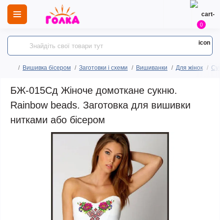
0
Вишивка бісером
Заготовки і схеми
Вишиванки
Для жінок
Сук
БЖ-015Сд Жіноче домоткане сукню.
Rainbow beads. Заготовка для вишивки
нитками або бісером