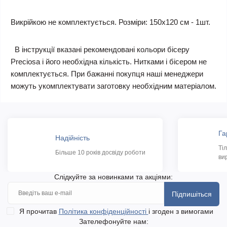
Викрійкою не комплектується. Розміри: 150х120 см - 1шт.
В інструкції вказані рекомендовані кольори бісеру
Preciosa і його необхідна кількість. Нитками і бісером не
комплектується. При бажанні покупця наші менеджери
можуть укомплектувати заготовку необхідним матеріалом.
Га
Надійність
Ті
Більше 10 років досвіду роботи
ви
Слідкуйте за новинками та акціями:
Підпишіться
Я прочитав
Політика конфіденційності
і згоден з вимогами
Зателефонуйте нам: