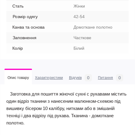
Стать
Жінки
Розмір одягу
42-54
Канва та основа
Домоткане полотно
Заповнення
Часткове
Колір
Білий
0
0
Опис товару
Характеристики
Відгуків
Питання
Заготовка для пошиття жіночої сукні c рукавами містить
один відріз тканини з нанесеним малюнком-схемою під
вишивку бісером 10 калібру, нитками або в змішаній
техніці і два відрізу під рукава. Тканина - домоткане
полотно.