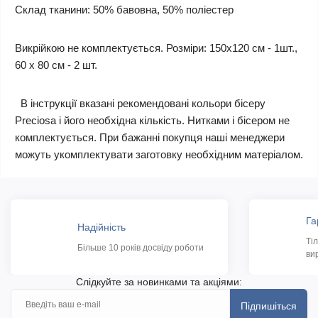
Склад тканини: 50% бавовна, 50% поліестер
Викрійкою не комплектується. Розміри: 150х120 см - 1шт.,
60 х 80 см - 2 шт.
В інструкції вказані рекомендовані кольори бісеру
Preciosa і його необхідна кількість. Нитками і бісером не
комплектується. При бажанні покупця наші менеджери
можуть укомплектувати заготовку необхідним матеріалом.
Га
Надійність
Ті
Більше 10 років досвіду роботи
ви
Слідкуйте за новинками та акціями:
Підпишіться