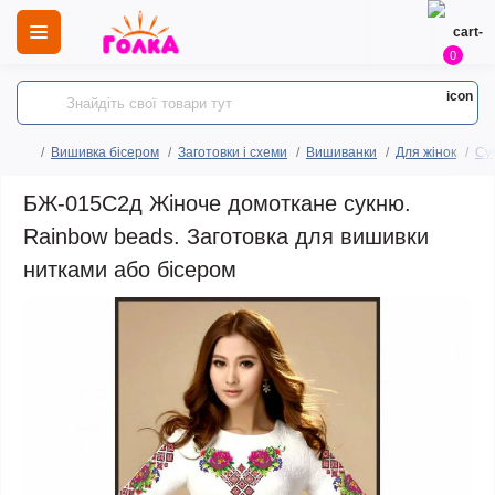
0
Вишивка бісером
Заготовки і схеми
Вишиванки
Для жінок
Сук
БЖ-015С2д Жіноче домоткане сукню.
Rainbow beads. Заготовка для вишивки
нитками або бісером