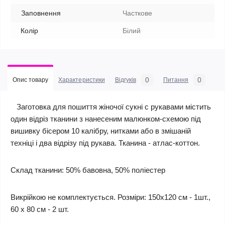
Заповнення
Часткове
Колір
Білий
0
0
Опис товару
Характеристики
Відгуків
Питання
Заготовка для пошиття жіночої сукні c рукавами містить
один відріз тканини з нанесеним малюнком-схемою під
вишивку бісером 10 калібру, нитками або в змішаній
техніці і два відрізу під рукава. Тканина - атлас-коттон.
Склад тканини: 50% бавовна, 50% поліестер
Викрійкою не комплектується. Розміри: 150х120 см - 1шт.,
60 х 80 см - 2 шт.