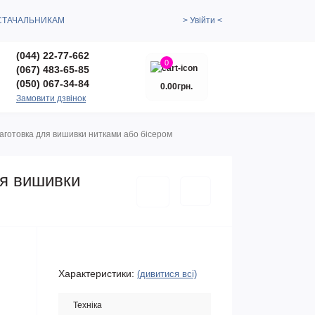
СТАЧАЛЬНИКАМ
> Увійти <
(044) 22-77-662
0
(067) 483-65-85
(050) 067-34-84
0.00грн.
Замовити дзвінок
аготовка для вишивки нитками або бісером
ля вишивки
Характеристики:
(дивитися всі)
Техніка