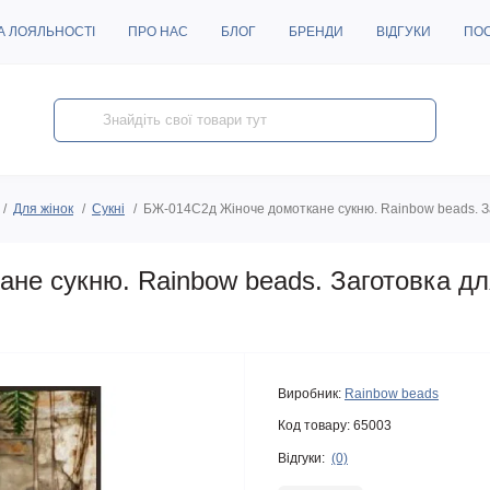
А ЛОЯЛЬНОСТІ
ПРО НАС
БЛОГ
БРЕНДИ
ВІДГУКИ
ПО
Для жінок
Сукні
БЖ-014С2д Жіноче домоткане сукню. Rainbow beads. З
не сукню. Rainbow beads. Заготовка д
Виробник:
Rainbow beads
Код товару:
65003
Відгуки:
(0)