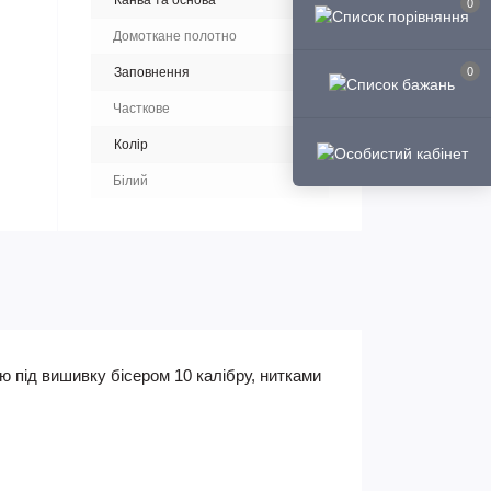
Канва та основа
0
Домоткане полотно
Заповнення
0
Часткове
Колір
Білий
 під вишивку бісером 10 калібру, нитками