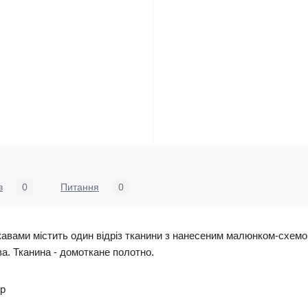
в
0
Питання
0
кавами містить один відріз тканини з нанесеним малюнком-схемою
ава. Тканина - домоткане полотно.
ер