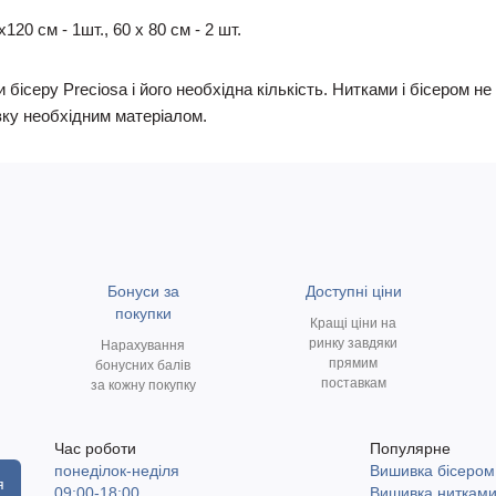
20 см - 1шт., 60 х 80 см - 2 шт.
 бісеру Preciosa і його необхідна кількість. Нитками і бісером 
ку необхідним матеріалом.
Бонуси за
Доступні ціни
покупки
Кращі ціни на
ринку завдяки
Нарахування
прямим
бонусних балів
поставкам
за кожну покупку
Час роботи
Популярне
понеділок-неділя
Вишивка бісером
я
09:00-18:00
Вишивка ниткам