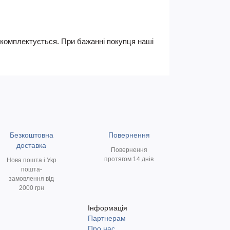
не комплектується. При бажанні покупця наші
Безкоштовна
Повернення
доставка
Повернення
протягом 14 днів
Нова пошта і Укр
пошта-
замовлення від
2000 грн
Інформація
Партнерам
и
Про нас