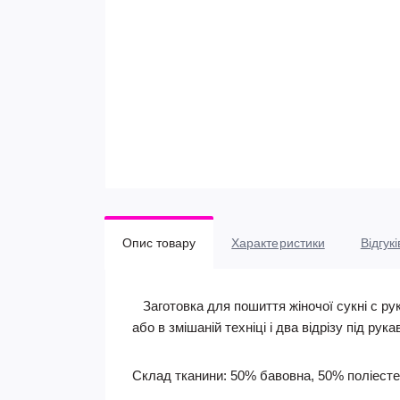
Опис товару
Характеристики
Відгукі
Заготовка для пошиття жіночої сукні c ру
або в змішаній техніці і два відрізу під рук
Склад тканини: 50% бавовна, 50% поліест