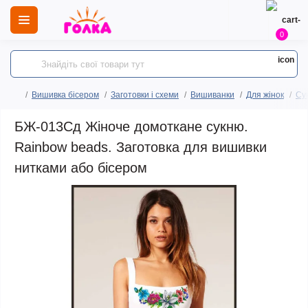
0
Вишивка бісером
Заготовки і схеми
Вишиванки
Для жінок
Сук
БЖ-013Сд Жіноче домоткане сукню.
Rainbow beads. Заготовка для вишивки
нитками або бісером