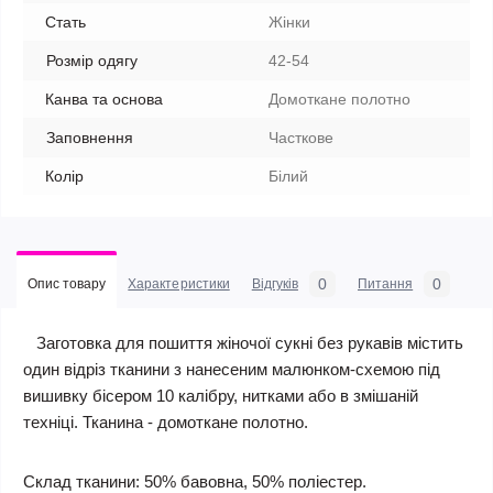
Стать
Жінки
Розмір одягу
42-54
Канва та основа
Домоткане полотно
Заповнення
Часткове
Колір
Білий
0
0
Опис товару
Характеристики
Відгуків
Питання
Заготовка для пошиття жіночої сукні без рукавів містить
один відріз тканини з нанесеним малюнком-схемою під
вишивку бісером 10 калібру, нитками або в змішаній
техніці. Тканина - домоткане полотно.
Склад тканини: 50% бавовна, 50% поліестер.