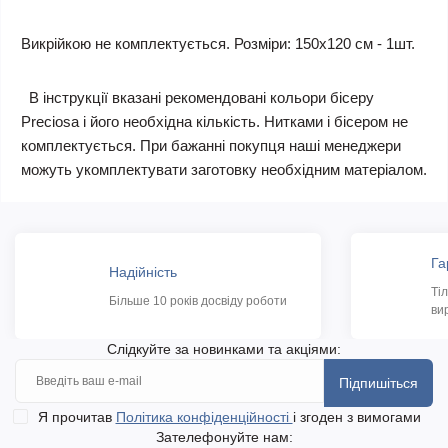
Викрійкою не комплектується. Розміри: 150х120 см - 1шт.
В інструкції вказані рекомендовані кольори бісеру
Preciosa і його необхідна кількість. Нитками і бісером не
комплектується. При бажанні покупця наші менеджери
можуть укомплектувати заготовку необхідним матеріалом.
Га
Надійність
Ті
Більше 10 років досвіду роботи
ви
Слідкуйте за новинками та акціями:
Підпишіться
Я прочитав
Політика конфіденційності
і згоден з вимогами
Зателефонуйте нам: