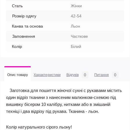
Стать
Жінки
Розмір одягу
42-54
Канва та основа
Льон
Заповнення
Часткове
Колір
Білий
0
0
Опис товару
Характеристики
Відгуків
Питання
Заготовка для пошиття жіночої сукні c рукавами містить
один відріз тканини з нанесеним малюнком-схемою під
вишивку бісером 10 калібру, нитками або в змішаній
техніці і два відрізу під рукава. Тканина - льон.
Колір натурального сірого льону!