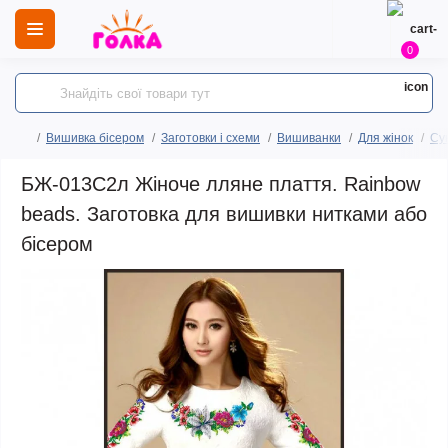
0
Вишивка бісером
Заготовки і схеми
Вишиванки
Для жінок
Сук
БЖ-013С2л Жіноче лляне плаття. Rainbow
beads. Заготовка для вишивки нитками або
бісером