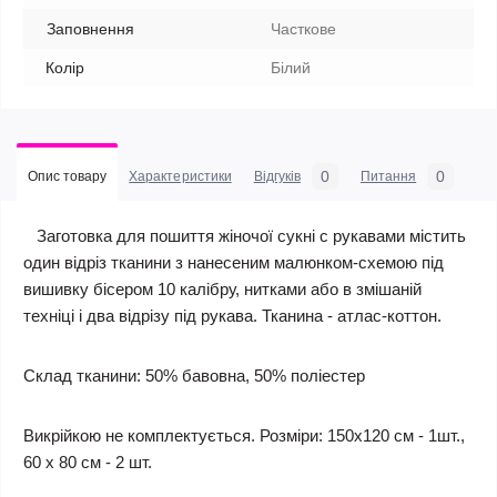
Заповнення
Часткове
Колір
Білий
0
0
Опис товару
Характеристики
Відгуків
Питання
Заготовка для пошиття жіночої сукні c рукавами містить
один відріз тканини з нанесеним малюнком-схемою під
вишивку бісером 10 калібру, нитками або в змішаній
техніці і два відрізу під рукава. Тканина - атлас-коттон.
Склад тканини: 50% бавовна, 50% поліестер
Викрійкою не комплектується. Розміри: 150х120 см - 1шт.,
60 х 80 см - 2 шт.