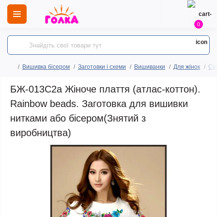
0
Вишивка бісером
Заготовки і схеми
Вишиванки
Для жінок
Сук
БЖ-013С2а Жіноче плаття (атлас-коттон).
Rainbow beads. Заготовка для вишивки
нитками або бісером(Знятий з
виробництва)