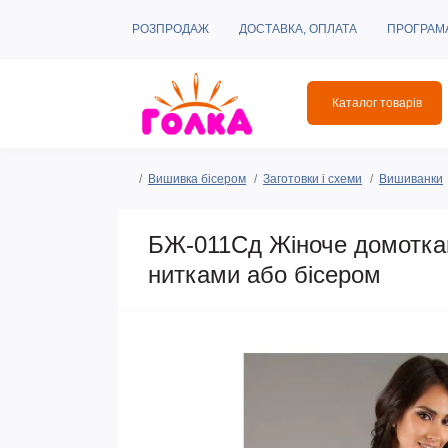
РОЗПРОДАЖ
ДОСТАВКА, ОПЛАТА
ПРОГРАМ
Каталог товарів
Вишивка бісером
Заготовки і схеми
Вишиванки
БЖ-011Сд Жіноче домоткан
нитками або бісером