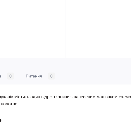
в
0
Питання
0
укавів містить один відріз тканини з нанесеним малюнком-схемо
е полотно.
р.