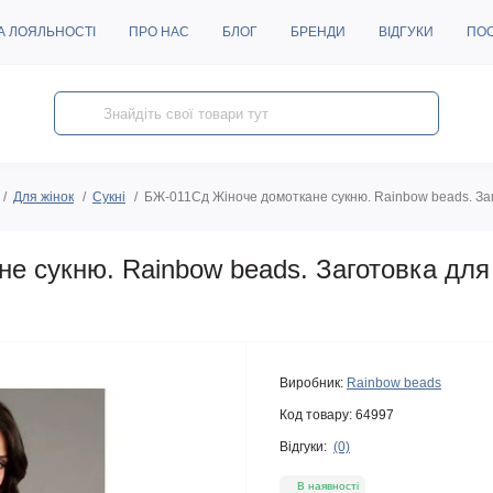
А ЛОЯЛЬНОСТІ
ПРО НАС
БЛОГ
БРЕНДИ
ВІДГУКИ
ПО
Для жінок
Сукні
БЖ-011Сд Жіноче домоткане сукню. Rainbow beads. За
е сукню. Rainbow beads. Заготовка дл
Виробник:
Rainbow beads
Код товару:
64997
Відгуки:
(0)
В наявності