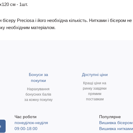
х120 см - 1шт.
 бісеру Preciosa і його необхідна кількість. Нитками і бісером 
ку необхідним матеріалом.
Бонуси за
Доступні ціни
покупки
Кращі ціни на
ринку завдяки
Нарахування
прямим
бонусних балів
поставкам
за кожну покупку
Час роботи
Популярне
понеділок-неділя
Вишивка бісером
я
09:00-18:00
Вишивка ниткам