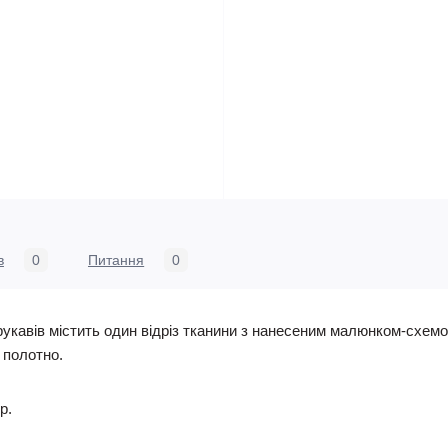
в
0
Питання
0
укавів містить один відріз тканини з нанесеним малюнком-схемо
е полотно.
р.