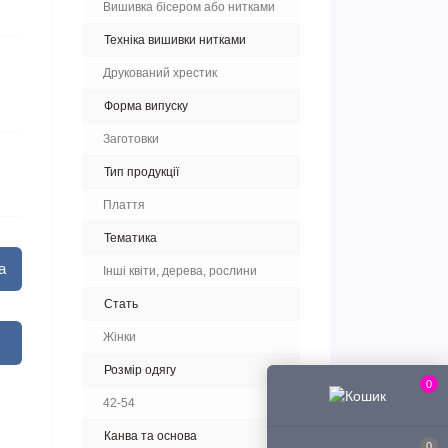
Вишивка бісером або нитками
Техніка вишивки нитками
Друкований хрестик
Форма випуску
Заготовки
Тип продукції
Плаття
Тематика
а
Інші квіти, дерева, рослини
Стать
Жінки
Розмір одягу
0
42-54
Канва та основа
0