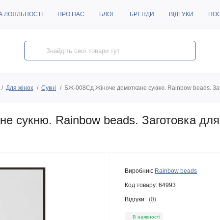
А ЛОЯЛЬНОСТІ
ПРО НАС
БЛОГ
БРЕНДИ
ВІДГУКИ
ПО
Для жінок
Сукні
БЖ-008Сд Жіноче домоткане сукню. Rainbow beads. За
е сукню. Rainbow beads. Заготовка дл
Виробник:
Rainbow beads
Код товару:
64993
Відгуки:
(0)
В наявності