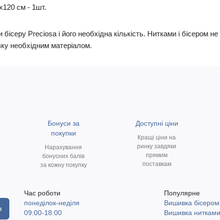
х120 см - 1шт.
 бісеру Preciosa і його необхідна кількість. Нитками і бісером 
ку необхідним матеріалом.
Бонуси за
Доступні ціни
покупки
Кращі ціни на
ринку завдяки
Нарахування
прямим
бонусних балів
поставкам
за кожну покупку
Час роботи
Популярне
понеділок-неділя
Вишивка бісером
я
09:00-18:00
Вишивка ниткам