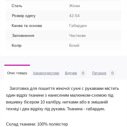
Стать
Жінки
Розмір одягу
42-54
Канва та основа
Габардин
Заповнення
Часткове
Колір
Білий
0
0
Опис товару
Характеристики
Відгуків
Питання
Заготовка для пошиття жіночої сукні c рукавами містить
один відріз тканини з нанесеним малюнком-схемою під
вишивку бісером 10 калібру, нитками або в змішаній
техніці і два відрізу під рукава. Тканина - габардин.
Склад тканини: 100% поліестер