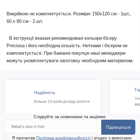
Викрійкою не комплектується. Розміри: 150х120 см - 1шт.,
60 х 80 см - 2 шт.
В інструкції вказані рекомендовані кольори бісеру
Preciosa і його необхідна кількість. Нитками і бісером не
комплектується. При бажанні покупця наші менеджери
можуть укомплектувати заготовку необхідним матеріалом.
Га
Надійність
Ті
Більше 10 років досвіду роботи
ви
Слідкуйте за новинками та акціями:
Підпишіться
Я прочитав
Політика конфіденційності
і згоден з вимогами