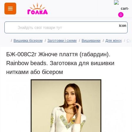
0
Вишивка бісером
Заготовки і схеми
Вишиванки
Для жінок
Сук
БЖ-008С2г Жіноче плаття (габардин).
Rainbow beads. Заготовка для вишивки
нитками або бісером