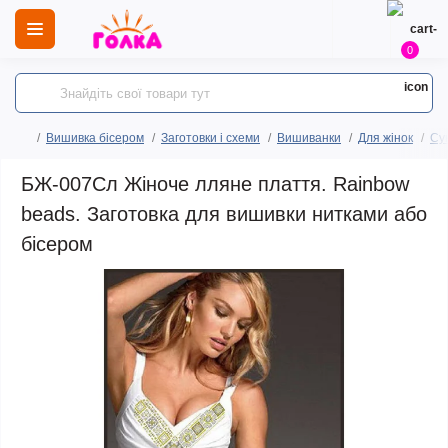
0
Вишивка бісером
Заготовки і схеми
Вишиванки
Для жінок
Сук
БЖ-007Сл Жіноче лляне плаття. Rainbow
beads. Заготовка для вишивки нитками або
бісером