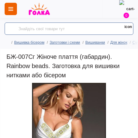
0
Вишивка бісером
Заготовки і схеми
Вишиванки
Для жінок
Сук
БЖ-007Сг Жіноче плаття (габардин).
Rainbow beads. Заготовка для вишивки
нитками або бісером