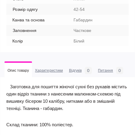
Розмір одягу
42-54
Канва та основа
Габардин
Заповнення
Часткове
Колір
Білий
0
0
Опис товару
Характеристики
Відгуків
Питання
Заготовка для пошиття жіночої сукні без рукавів містить
один відріз тканини з нанесеним малюнком-схемою під
вишивку бісером 10 калібру, нитками або в змішаній
техніці. Тканина - габардин.
Склад тканини: 100% поліестер.