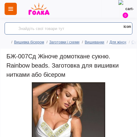
0
Вишивка бісером
Заготовки і схеми
Вишиванки
Для жінок
Сук
БЖ-007Сд Жіноче домоткане сукню.
Rainbow beads. Заготовка для вишивки
нитками або бісером