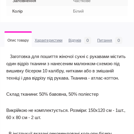
Заповнення
Часткове
Колір
Білий
0
0
Опис товару
Характеристики
Відгуків
Питання
Заготовка для пошиття жіночої сукні c рукавами містить
один відріз тканини з нанесеним малюнком-схемою під
вишивку бісером 10 калібру, нитками або в змішаній
техніці і два відрізу під рукава. Тканина - атлас-коттон.
Склад тканини: 50% бавовна, 50% поліестер
Викрійкою не комплектується. Розміри: 150х120 см - 1шт.,
60 х 80 см - 2 шт.
В інструкції вказані рекомендовані кольори бісеру