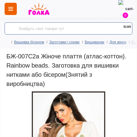
0
Вишивка бісером
Заготовки і схеми
Вишиванки
Для жінок
Сук
БЖ-007С2а Жіноче плаття (атлас-коттон).
Rainbow beads. Заготовка для вишивки
нитками або бісером(Знятий з
виробництва)