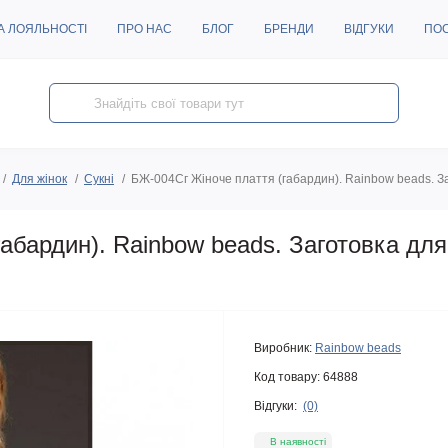
А ЛОЯЛЬНОСТІ
ПРО НАС
БЛОГ
БРЕНДИ
ВІДГУКИ
ПО
Для жінок
Сукні
БЖ-004Сг Жіноче плаття (габардин). Rainbow beads. З
абардин). Rainbow beads. Заготовка дл
Виробник:
Rainbow beads
Код товару:
64888
Відгуки:
(0)
В наявності