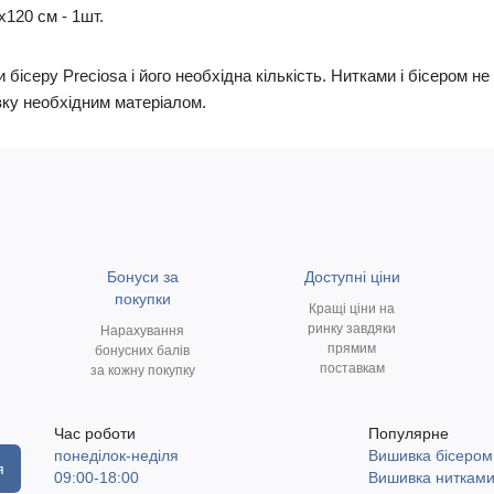
х120 см - 1шт.
 бісеру Preciosa і його необхідна кількість. Нитками і бісером 
ку необхідним матеріалом.
Бонуси за
Доступні ціни
покупки
Кращі ціни на
ринку завдяки
Нарахування
прямим
бонусних балів
поставкам
за кожну покупку
Час роботи
Популярне
понеділок-неділя
Вишивка бісером
я
09:00-18:00
Вишивка ниткам