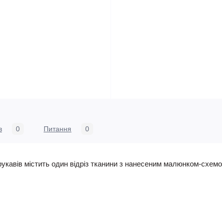
в
0
Питання
0
укавів містить один відріз тканини з нанесеним малюнком-схемо