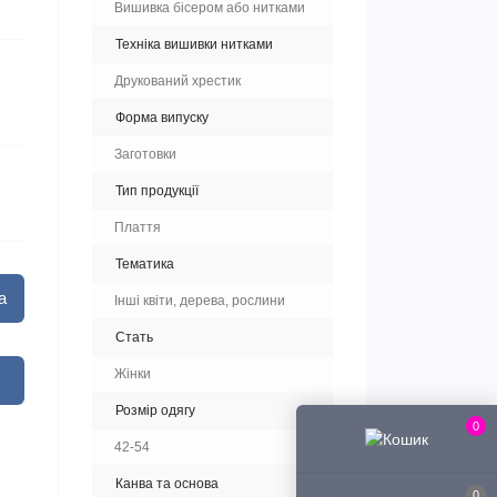
Вишивка бісером або нитками
Техніка вишивки нитками
Друкований хрестик
Форма випуску
Заготовки
Тип продукції
Плаття
Тематика
а
Інші квіти, дерева, рослини
Стать
Жінки
Розмір одягу
0
42-54
Канва та основа
0