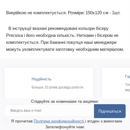
Викрійкою не комплектується. Розміри: 150х120 см - 1шт.
В інструкції вказані рекомендовані кольори бісеру
Preciosa і його необхідна кількість. Нитками і бісером не
комплектується. При бажанні покупця наші менеджери
можуть укомплектувати заготовку необхідним матеріалом.
Га
Надійність
Ті
Більше 10 років досвіду роботи
ви
Слідкуйте за новинками та акціями:
Підпишіться
Я прочитав
Політика конфіденційності
і згоден з вимогами
Зателефонуйте нам: