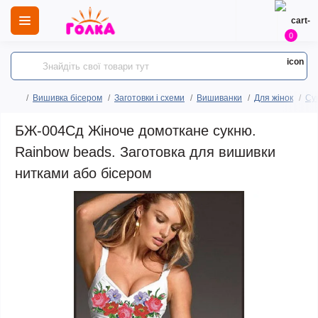
0
Вишивка бісером
Заготовки і схеми
Вишиванки
Для жінок
Сук
БЖ-004Сд Жіноче домоткане сукню.
Rainbow beads. Заготовка для вишивки
нитками або бісером