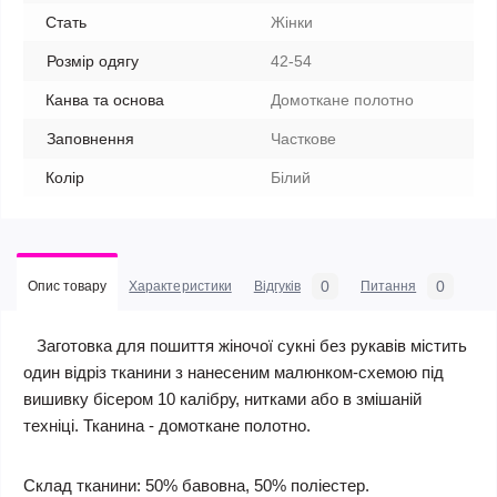
Стать
Жінки
Розмір одягу
42-54
Канва та основа
Домоткане полотно
Заповнення
Часткове
Колір
Білий
0
0
Опис товару
Характеристики
Відгуків
Питання
Заготовка для пошиття жіночої сукні без рукавів містить
один відріз тканини з нанесеним малюнком-схемою під
вишивку бісером 10 калібру, нитками або в змішаній
техніці. Тканина - домоткане полотно.
Склад тканини: 50% бавовна, 50% поліестер.