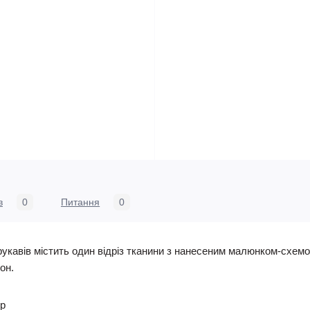
в
0
Питання
0
укавів містить один відріз тканини з нанесеним малюнком-схемо
он.
ер