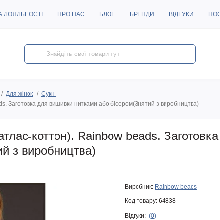
А ЛОЯЛЬНОСТІ
ПРО НАС
БЛОГ
БРЕНДИ
ВІДГУКИ
ПО
Для жінок
Сукні
s. Заготовка для вишивки нитками або бісером(Знятий з виробництва)
тлас-коттон). Rainbow beads. Заготовк
ий з виробництва)
Виробник:
Rainbow beads
Код товару:
64838
Відгуки:
(0)