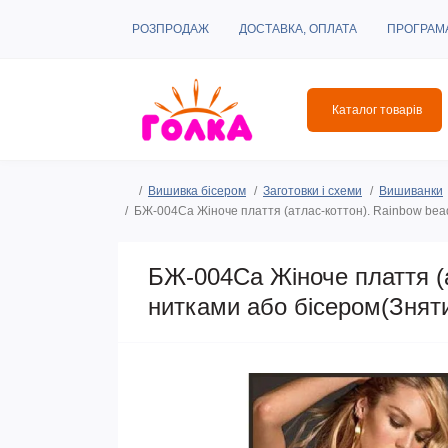
РОЗПРОДАЖ
ДОСТАВКА, ОПЛАТА
ПРОГРАМ
Каталог товарів
Вишивка бісером
Заготовки і схеми
Вишиванки
БЖ-004Са Жіноче плаття (атлас-коттон). Rainbow bead
БЖ-004Са Жіноче плаття (а
нитками або бісером(Знят