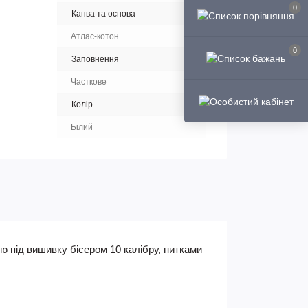
0
Канва та основа
Атлас-котон
0
Заповнення
Часткове
Колір
Білий
ю під вишивку бісером 10 калібру, нитками