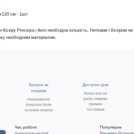
х120 см - 1шт.
 бісеру Preciosa і його необхідна кількість. Нитками і бісером 
ку необхідним матеріалом.
Бонуси за
Доступні ціни
покупки
Кращі ціни на
ринку завдяки
Нарахування
прямим
бонусних балів
поставкам
за кожну покупку
Час роботи
Популярне
понеділок-неділя
Вишивка бісером