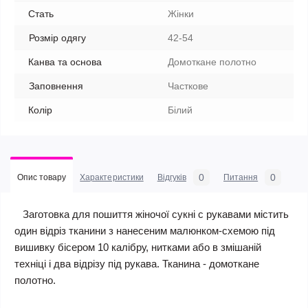
Стать
Жінки
Розмір одягу
42-54
Канва та основа
Домоткане полотно
Заповнення
Часткове
Колір
Білий
0
0
Опис товару
Характеристики
Відгуків
Питання
Заготовка для пошиття жіночої сукні c рукавами містить
один відріз тканини з нанесеним малюнком-схемою під
вишивку бісером 10 калібру, нитками або в змішаній
техніці і два відрізу під рукава. Тканина - домоткане
полотно.