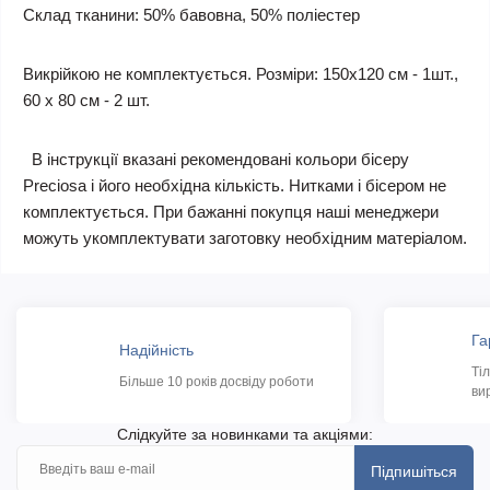
Склад тканини: 50% бавовна, 50% поліестер
Викрійкою не комплектується. Розміри: 150х120 см - 1шт.,
60 х 80 см - 2 шт.
В інструкції вказані рекомендовані кольори бісеру
Preciosa і його необхідна кількість. Нитками і бісером не
комплектується. При бажанні покупця наші менеджери
можуть укомплектувати заготовку необхідним матеріалом.
Га
Надійність
Ті
Більше 10 років досвіду роботи
ви
Слідкуйте за новинками та акціями:
Підпишіться