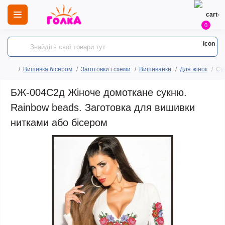
0
Вишивка бісером
Заготовки і схеми
Вишиванки
Для жінок
Сук
БЖ-004С2д Жіноче домоткане сукню.
Rainbow beads. Заготовка для вишивки
нитками або бісером