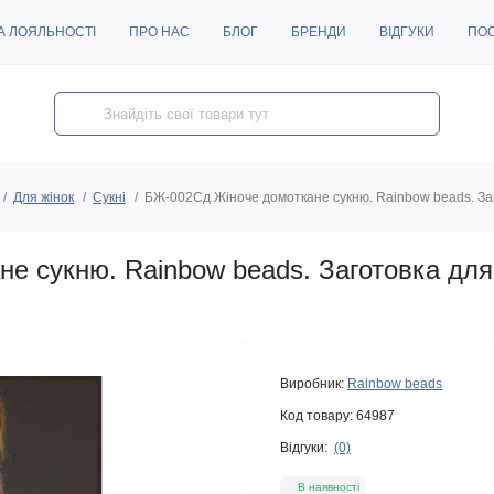
А ЛОЯЛЬНОСТІ
ПРО НАС
БЛОГ
БРЕНДИ
ВІДГУКИ
ПО
Для жінок
Сукні
БЖ-002Сд Жіноче домоткане сукню. Rainbow beads. За
е сукню. Rainbow beads. Заготовка дл
Виробник:
Rainbow beads
Код товару:
64987
Відгуки:
(0)
В наявності