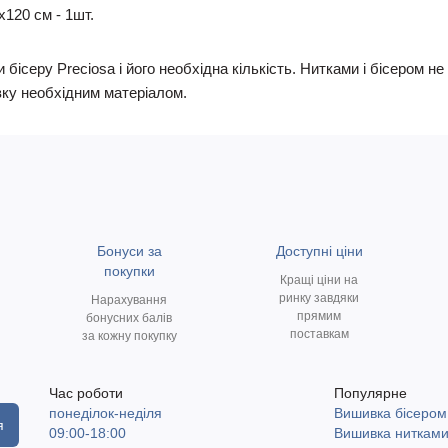
х120 см - 1шт.
 бісеру Preciosa і його необхідна кількість. Нитками і бісером 
ку необхідним матеріалом.
Бонуси за
Доступні ціни
покупки
Кращі ціни на
ринку завдяки
Нарахування
прямим
бонусних балів
поставкам
за кожну покупку
Час роботи
Популярне
понеділок-неділя
Вишивка бісером
я
09:00-18:00
Вишивка ниткам