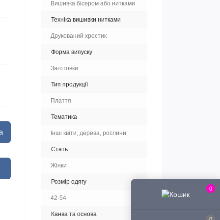
Вишивка бісером або нитками
Техніка вишивки нитками
Друкований хрестик
Форма випуску
Заготовки
Тип продукції
Плаття
Тематика
а
Інші квіти, дерева, рослини
Стать
Жінки
Розмір одягу
0
42-54
Канва та основа
0