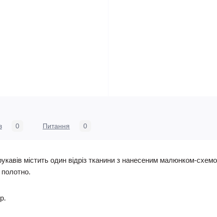
в
0
Питання
0
укавів містить один відріз тканини з нанесеним малюнком-схемо
е полотно.
р.