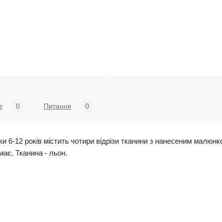
в
0
Питання
0
 6-12 років містить чотири відрізи тканини з нанесеним малюнк
має. Тканина - льон.