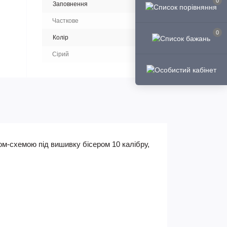
0
Заповнення
Часткове
0
Колір
Сірий
ом-схемою під вишивку бісером 10 калібру,