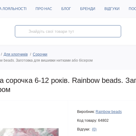
А ЛОЯЛЬНОСТІ
ПРО НАС
БЛОГ
БРЕНДИ
ВІДГУКИ
ПО
Для хлопчиків
Сорочки
w beads. Заготовка для вишивки нитками або бісером
сорочка 6-12 років. Rainbow beads. За
ром
Виробник:
Rainbow beads
Код товару:
64802
Відгуки:
(0)