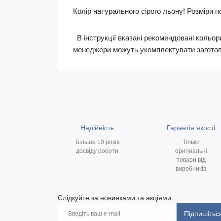
Колір натурального сірого льону!
Розміри по
В інструкції вказані рекомендовані кольори
менеджери можуть укомплектувати заготов
Надійність
Гарантія якості
Більше 10 років
Тільки
досвіду роботи
оригінальні
товари від
виробників
Слідкуйте за новинками та акціями:
Підпишітьс