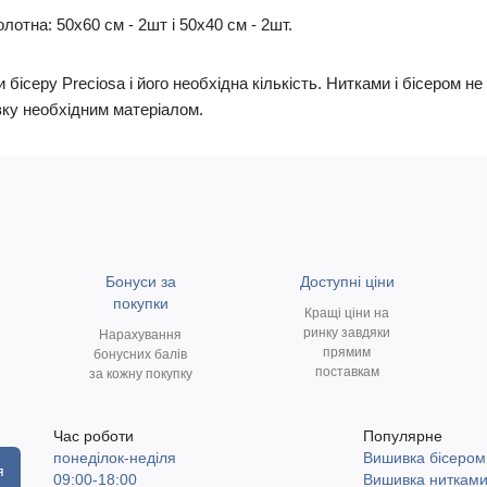
лотна: 50х60 см - 2шт і 50х40 см - 2шт.
 бісеру Preciosa і його необхідна кількість. Нитками і бісером 
ку необхідним матеріалом.
Бонуси за
Доступні ціни
покупки
Кращі ціни на
ринку завдяки
Нарахування
прямим
бонусних балів
поставкам
за кожну покупку
Час роботи
Популярне
понеділок-неділя
Вишивка бісером
я
09:00-18:00
Вишивка ниткам