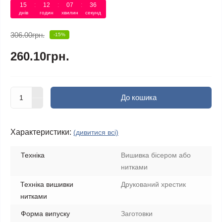
15
:
12
:
07
:
36
днів
годин
хвилин
секунд
306.00грн.
-15%
260.10грн.
До кошика
Характеристики:
(дивитися всі)
Техніка
Вишивка бісером або
нитками
Техніка вишивки
Друкований хрестик
нитками
Форма випуску
Заготовки