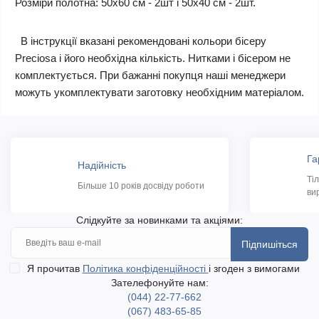
Розміри полотна: 50х60 см - 2шт і 50х40 см - 2шт.
В інструкції вказані рекомендовані кольори бісеру
Preciosa і його необхідна кількість. Нитками і бісером не
комплектується. При бажанні покупця наші менеджери
можуть укомплектувати заготовку необхідним матеріалом.
Га
Надійність
Ті
Більше 10 років досвіду роботи
ви
Слідкуйте за новинками та акціями:
Підпишіться
Я прочитав
Політика конфіденційності
і згоден з вимогами
Зателефонуйте нам:
(044) 22-77-662
(067) 483-65-85