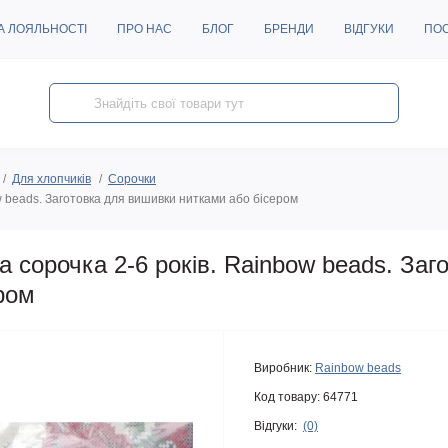
А ЛОЯЛЬНОСТІ
ПРО НАС
БЛОГ
БРЕНДИ
ВІДГУКИ
ПО
Для хлопчиків
Сорочки
 beads. Заготовка для вишивки нитками або бісером
сорочка 2-6 років. Rainbow beads. Заг
ром
Виробник:
Rainbow beads
Код товару:
64771
Відгуки:
(0)