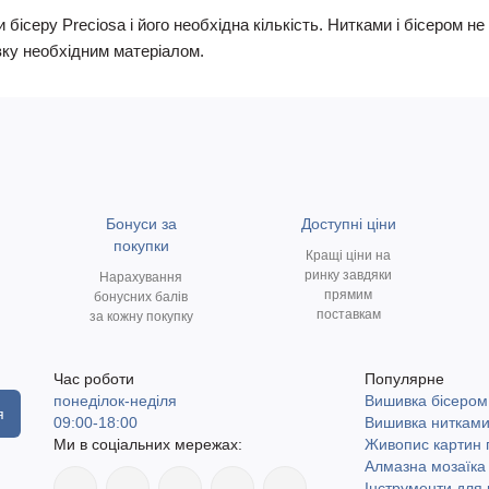
 бісеру Preciosa і його необхідна кількість. Нитками і бісером 
ку необхідним матеріалом.
Бонуси за
Доступні ціни
покупки
Кращі ціни на
ринку завдяки
Нарахування
прямим
бонусних балів
поставкам
за кожну покупку
Час роботи
Популярне
понеділок-неділя
Вишивка бісером
я
09:00-18:00
Вишивка ниткам
Ми в соціальних мережах:
Живопис картин
Алмазна мозаїка
Інструменти для 