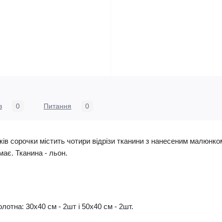
в
0
Питання
0
ів сорочки містить чотири відрізи тканини з нанесеним малюнко
має. Тканина - льон.
лотна: 30х40 см - 2шт і 50х40 см - 2шт.