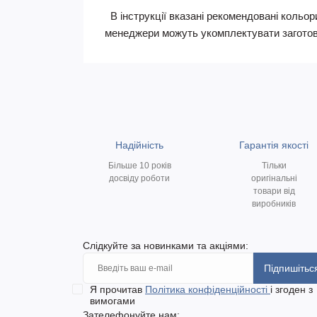
В інструкції вказані рекомендовані кольори
менеджери можуть укомплектувати заготов
Надійність
Гарантія якості
Більше 10 років
Тільки
досвіду роботи
оригінальні
товари від
виробників
Слідкуйте за новинками та акціями:
Підпишітьс
Я прочитав
Політика конфіденційності
і згоден з
вимогами
Зателефонуйте нам: