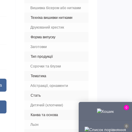
Вишивка бісером або нитками
Техніка вишивки нитками
Друкований хрестик
Форма випуску
Заготовки
Тип продукції
Сорочки та блузки
Тематика
а
Абстракції, орнаменти
Стать
Дитячий (хлопчики)
0
Канва та основа
Льон
0