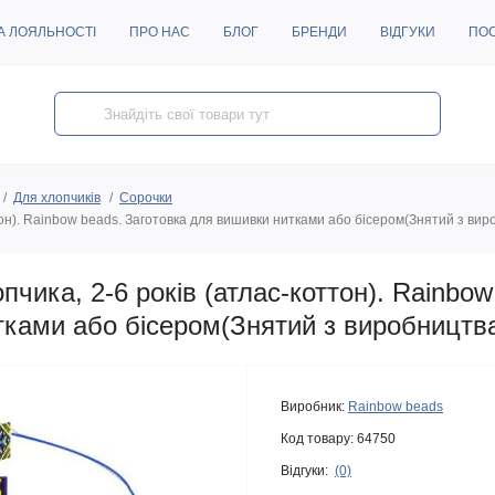
А ЛОЯЛЬНОСТІ
ПРО НАС
БЛОГ
БРЕНДИ
ВІДГУКИ
ПО
Для хлопчиків
Сорочки
он). Rainbow beads. Заготовка для вишивки нитками або бісером(Знятий з вир
чика, 2-6 років (атлас-коттон). Rainbow
тками або бісером(Знятий з виробництв
Виробник:
Rainbow beads
Код товару:
64750
Відгуки:
(0)