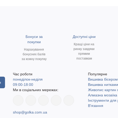
Бонуси за
Доступні ціни
покупки
Кращі ціни на
ринку завдяки
Нарахування
прямим
бонусних балів
поставкам
за кожну покупку
Час роботи
Популярне
понеділок-неділя
Вишивка бісером
я
09:00-18:00
Вишивка ниткам
Ми в соціальних мережах:
Живопис картин
Алмазна мозаїка
Інструменти для 
В'язання
shop@golka.com.ua