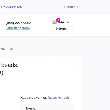
СТАЧАЛЬНИКАМ
> Увійти <
0
(044) 22-77-662
Замовити дзвінок
0.00грн.
обництва)
 beads.
а)
Характеристики:
(дивитися всі)
Техніка