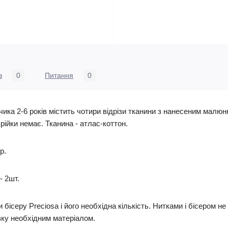
в
0
Питання
0
ка 2-6 років містить чотири відрізи тканини з нанесеним малю
крійки немає. Тканина - атлас-коттон.
р.
- 2шт.
 бісеру Preciosa і його необхідна кількість. Нитками і бісером 
ку необхідним матеріалом.