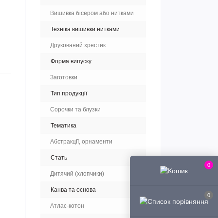
Вишивка бісером або нитками
Техніка вишивки нитками
Друкований хрестик
Форма випуску
Заготовки
Тип продукції
Сорочки та блузки
Тематика
Абстракції, орнаменти
Стать
0
Дитячий (хлопчики)
Канва та основа
0
Атлас-котон