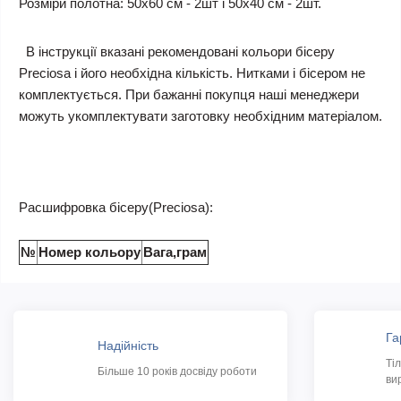
Розміри полотна: 50х60 см - 2шт і 50х40 см - 2шт.
В інструкції вказані рекомендовані кольори бісеру
Preciosa і його необхідна кількість. Нитками і бісером не
комплектується. При бажанні покупця наші менеджери
можуть укомплектувати заготовку необхідним матеріалом.
Расшифровка бісеру(Preciosa):
№
Номер кольору
Вага,грам
Га
Надійність
Ті
Більше 10 років досвіду роботи
ви