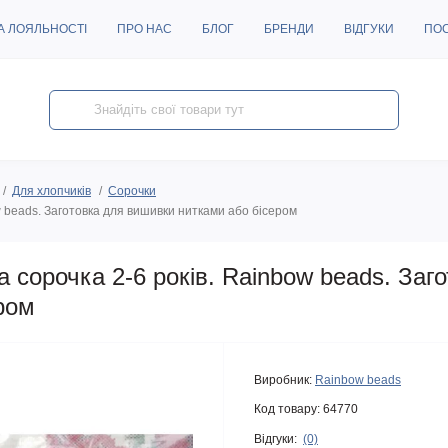
А ЛОЯЛЬНОСТІ
ПРО НАС
БЛОГ
БРЕНДИ
ВІДГУКИ
ПО
Для хлопчиків
Сорочки
 beads. Заготовка для вишивки нитками або бісером
сорочка 2-6 років. Rainbow beads. Заг
ром
Виробник:
Rainbow beads
Код товару:
64770
Відгуки:
(0)