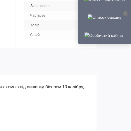
Заповнення
0
Часткове
Колір
Сірий
м-схемою під вишивку бісером 10 калібру,