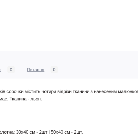
в
0
Питання
0
ів сорочки містить чотири відрізи тканини з нанесеним малюнко
має. Тканина - льон.
лотна: 30х40 см - 2шт і 50х40 см - 2шт.