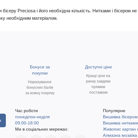
 бісеру Preciosa і його необхідна кількість. Нитками і бісером 
ку необхідним матеріалом.
Бонуси за
Доступні ціни
покупки
Кращі ціни на
ринку завдяки
Нарахування
прямим
бонусних балів
поставкам
за кожну покупку
Час роботи
Популярне
понеділок-неділя
Вишивка бісером
я
09:00-18:00
Вишивка ниткам
Ми в соціальних мережах:
Живопис картин
Алмазна мозаїка