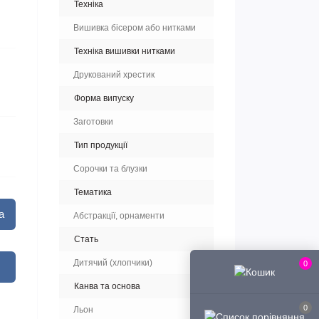
Техніка
Вишивка бісером або нитками
Техніка вишивки нитками
Друкований хрестик
Форма випуску
Заготовки
Тип продукції
Сорочки та блузки
Тематика
а
Абстракції, орнаменти
Стать
Дитячий (хлопчики)
0
Канва та основа
0
Льон