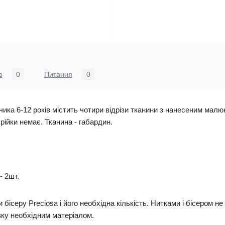
в
0
Питання
0
ка 6-12 років містить чотири відрізи тканини з нанесеним мал
крійки немає. Тканина - габардин.
- 2шт.
 бісеру Preciosa і його необхідна кількість. Нитками і бісером 
ку необхідним матеріалом.