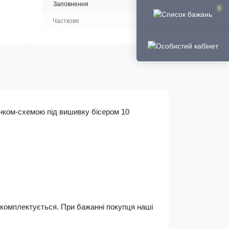
Заповнення
0
Часткове
юнком-схемою під вишивку бісером 10
не комплектується. При бажанні покупця наші