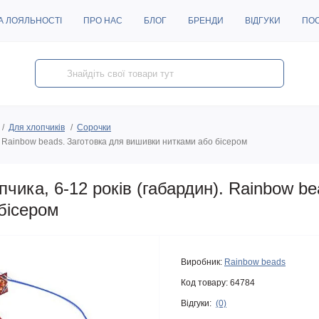
А ЛОЯЛЬНОСТІ
ПРО НАС
БЛОГ
БРЕНДИ
ВІДГУКИ
ПО
Для хлопчиків
Сорочки
. Rainbow beads. Заготовка для вишивки нитками або бісером
чика, 6-12 років (габардин). Rainbow be
бісером
Виробник:
Rainbow beads
Код товару:
64784
Відгуки:
(0)