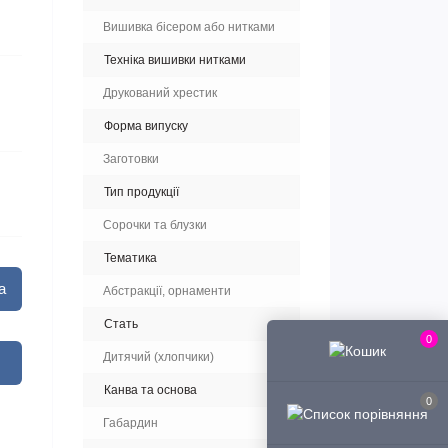
Вишивка бісером або нитками
Техніка вишивки нитками
Друкований хрестик
Форма випуску
Заготовки
Тип продукції
Сорочки та блузки
Тематика
а
Абстракції, орнаменти
Стать
0
Дитячий (хлопчики)
Канва та основа
0
Габардин