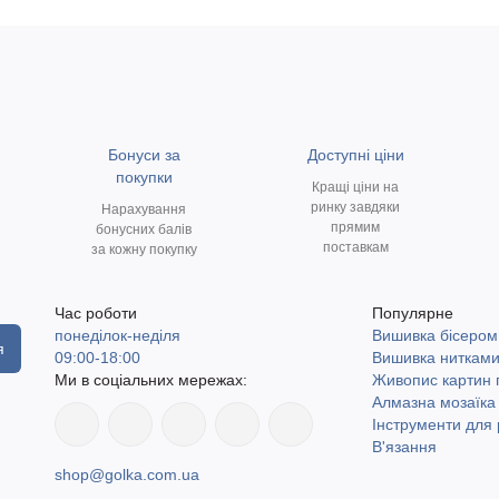
Бонуси за
Доступні ціни
покупки
Кращі ціни на
ринку завдяки
Нарахування
прямим
бонусних балів
поставкам
за кожну покупку
Час роботи
Популярне
понеділок-неділя
Вишивка бісером
я
09:00-18:00
Вишивка ниткам
Ми в соціальних мережах:
Живопис картин
Алмазна мозаїка
Інструменти для 
В'язання
shop@golka.com.ua