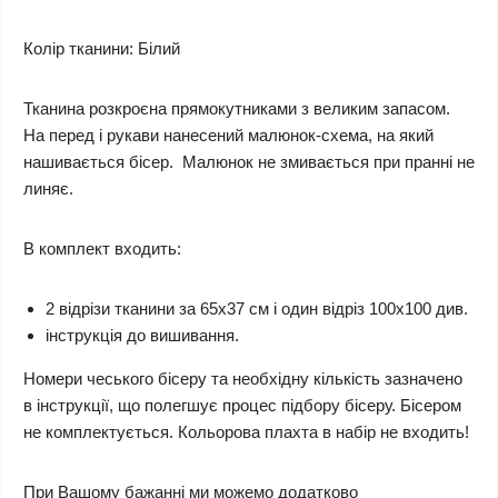
Колір тканини:
Білий
Тканина розкроєна прямокутниками з великим запасом.
На перед і рукави нанесений малюнок-схема, на який
нашивається бісер. Малюнок не змивається при пранні не
линяє.
В комплект входить:
2 відрізи тканини за 65х37 см і один відріз 100х100 див.
інструкція до вишивання.
Номери чеського бісеру та необхідну кількість зазначено
в інструкції, що полегшує процес підбору бісеру. Бісером
не комплектується.
Кольорова плахта в набір не входить!
При Вашому бажанні ми можемо додатково