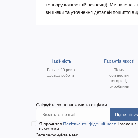
кольору конкретній позначці). Ми наполегл
вишивки та уточнення деталей пошиття вироб
Надійність
Гарантія якості
Більше 10 років
Тільки
досвіду роботи
оригінальні
товари від
виробників
Слідкуйте за новинками та акціями:
Підпишітьс
Я прочитав
Політика конфіденційності
і згоден з
вимогами
Зателефонуйте нам: