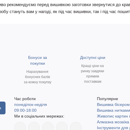
иво рекомендуємо перед вишивкою заготовки звернутися до кравчи
у стануть вам у нагоді, як під час вишивки, так і під час пошит
Бонуси за
Доступні ціни
покупки
Кращі ціни на
ринку завдяки
Нарахування
прямим
бонусних балів
поставкам
за кожну покупку
Час роботи
Популярне
понеділок-неділя
Вишивка бісером
я
09:00-18:00
Вишивка ниткам
Ми в соціальних мережах:
Живопис картин
Алмазна мозаїка
Інструменти для 