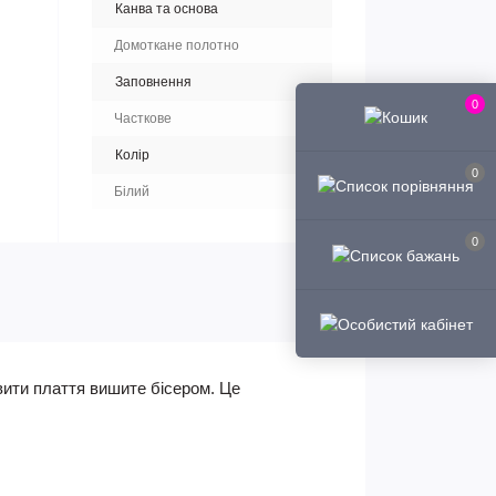
Канва та основа
Домоткане полотно
Заповнення
0
Часткове
Колір
0
Білий
0
вити плаття вишите бісером. Це