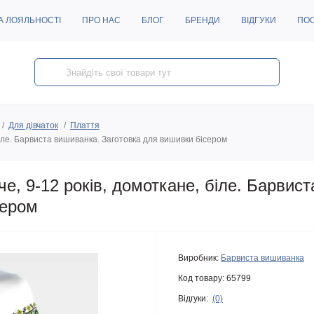
А ЛОЯЛЬНОСТІ
ПРО НАС
БЛОГ
БРЕНДИ
ВІДГУКИ
ПО
Для дівчаток
Плаття
іле. Барвиста вишиванка. Заготовка для вишивки бісером
, 9-12 років, домоткане, біле. Барвис
сером
Виробник:
Барвиста вишиванка
Код товару:
65799
Відгуки:
(0)