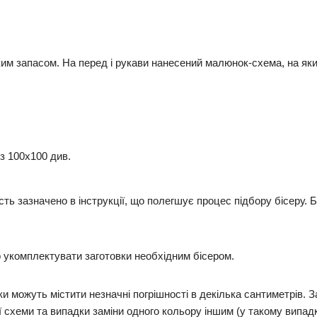
им запасом. На перед і рукави нанесений малюнок-схема, на я
із 100х100 див.
ість зазначено в інструкції, що полегшує процес підбору бісеру.
укомплектувати заготовки необхідним бісером.
и можуть містити незначні погрішності в декілька сантиметрів. 
 схеми та випадки заміни одного кольору іншим (у такому випадку