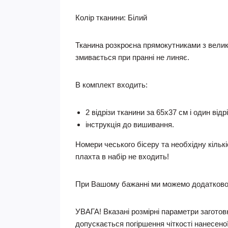
Колір тканини:
Білий
Тканина розкроєна прямокутниками з велик
змивається при пранні не линяє.
В комплект входить:
2 відрізи тканини за 65х37 см і один відр
інструкція до вишивання.
Номери чеського бісеру та необхідну кільк
плахта в набір не входить!
При Вашому бажанні ми можемо додатково 
УВАГА! Вказані розмірні параметри заготовк
допускається погіршення чіткості нанесеної