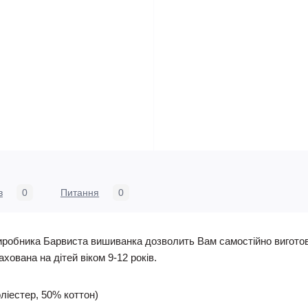
в
0
Питання
0
 виробника Барвиста вишиванка дозволить Вам самостійно вигото
хована на дітей віком 9-12 років.
ліестер, 50% коттон)