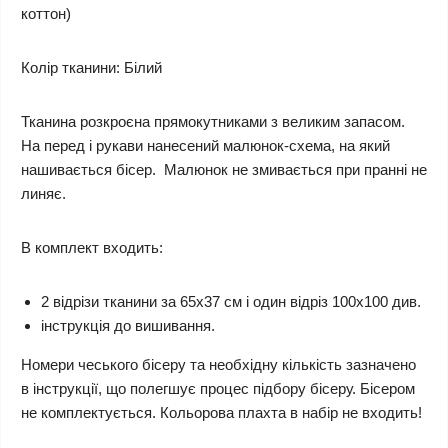
коттон)
Колір тканини:
Білий
Тканина розкроєна прямокутниками з великим запасом.
На перед і рукави нанесений малюнок-схема, на який
нашивається бісер. Малюнок не змивається при пранні не
линяє.
В комплект входить:
2 відрізи тканини за 65х37 см і один відріз 100х100 див.
інструкція до вишивання.
Номери чеського бісеру та необхідну кількість зазначено
в інструкції, що полегшує процес підбору бісеру. Бісером
не комплектується.
Кольорова плахта в набір не входить!