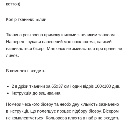
коттон)
Колір тканини:
Білий
Тканина розкроєна прямокутниками з великим запасом.
На перед і рукави нанесений малюнок-схема, на який
нашивається бісер. Малюнок не змивається при пранні не
линяє.
В комплект входить:
2 відрізи тканини за 65х37 см і один відріз 100х100 див.
інструкція до вишивання.
Номери чеського бісеру та необхідну кількість зазначено
в інструкції, що полегшує процес підбору бісеру. Бісером
не комплектується.
Кольорова плахта в набір не входить!