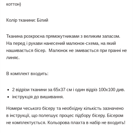
коттон)
Колір тканини:
Білий
Тканина розкроєна прямокутниками з великим запасом.
На перед і рукави нанесений малюнок-схема, на який
нашивається бісер. Малюнок не змивається при пранні не
линяє.
В комплект входить:
2 відрізи тканини за 65х37 см і один відріз 100х100 див.
інструкція до вишивання.
Номери чеського бісеру та необхідну кількість зазначено
в інструкції, що полегшує процес підбору бісеру. Бісером
не комплектується.
Кольорова плахта в набір не входить!