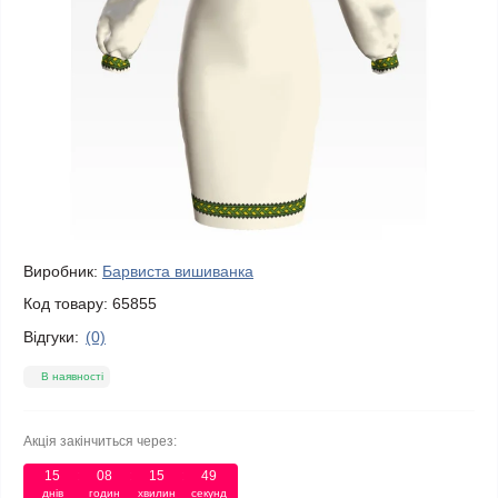
Виробник:
Барвиста вишиванка
Код товару:
65855
Відгуки:
(0)
В наявності
Акція закінчиться через:
15
08
15
49
днів
годин
хвилин
секунд