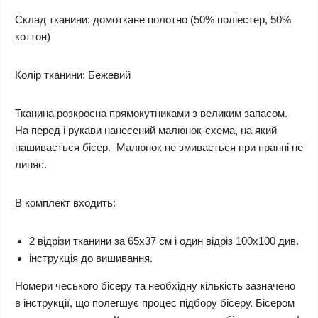
Склад тканини:
домоткане полотно (50% поліестер, 50%
коттон)
Колір тканини:
Бежевий
Тканина розкроєна прямокутниками з великим запасом.
На перед і рукави нанесений малюнок-схема, на який
нашивається бісер. Малюнок не змивається при пранні не
линяє.
В комплект входить:
2 відрізи тканини за 65х37 см і один відріз 100х100 див.
інструкція до вишивання.
Номери чеського бісеру та необхідну кількість зазначено
в інструкції, що полегшує процес підбору бісеру. Бісером