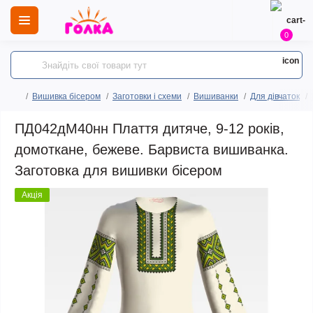
0
Вишивка бісером
Заготовки і схеми
Вишиванки
Для дівчаток
ПД042дМ40нн Плаття дитяче, 9-12 років,
домоткане, бежеве. Барвиста вишиванка.
Заготовка для вишивки бісером
Акція