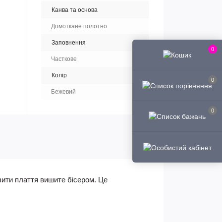
Канва та основа
Домоткане полотно
Заповнення
0
Часткове
Колір
0
Бежевий
0
вити плаття вишите бісером. Це