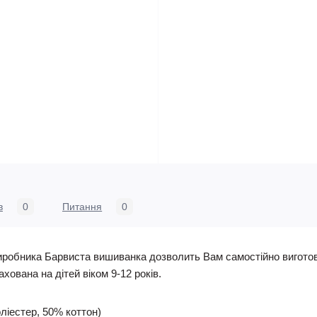
в
0
Питання
0
 виробника Барвиста вишиванка дозволить Вам самостійно вигото
хована на дітей віком 9-12 років.
ліестер, 50% коттон)