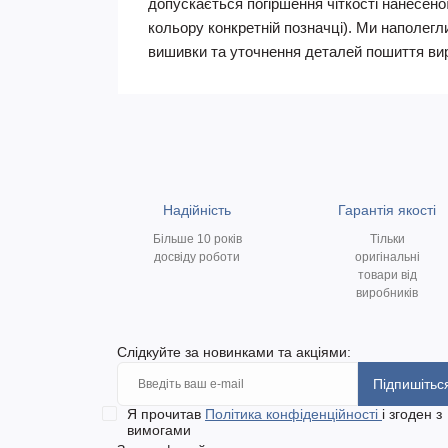
допускається погіршення чіткості нанесеної
кольору конкретній позначці). Ми наполегл
вишивки та уточнення деталей пошиття вироб
Надійність
Гарантія якості
Більше 10 років
Тільки
досвіду роботи
оригінальні
товари від
виробників
Слідкуйте за новинками та акціями:
Підпишітьс
Я прочитав
Політика конфіденційності
і згоден з
вимогами