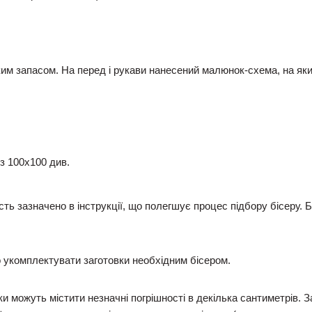
им запасом. На перед і рукави нанесений малюнок-схема, на я
із 100х100 див.
ість зазначено в інструкції, що полегшує процес підбору бісеру.
укомплектувати заготовки необхідним бісером.
и можуть містити незначні погрішності в декілька сантиметрів. 