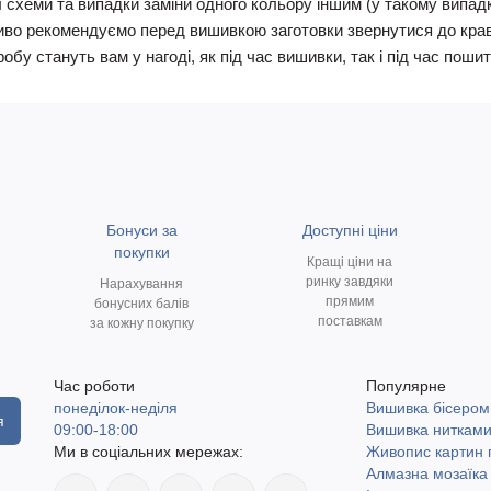
 схеми та випадки заміни одного кольору іншим (у такому випадку
иво рекомендуємо перед вишивкою заготовки звернутися до кравчи
у стануть вам у нагоді, як під час вишивки, так і під час пошит
Бонуси за
Доступні ціни
покупки
Кращі ціни на
ринку завдяки
Нарахування
прямим
бонусних балів
поставкам
за кожну покупку
Час роботи
Популярне
понеділок-неділя
Вишивка бісером
я
09:00-18:00
Вишивка ниткам
Ми в соціальних мережах:
Живопис картин
Алмазна мозаїка