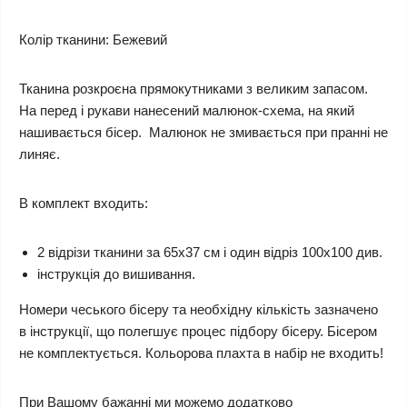
Колір тканини:
Бежевий
Тканина розкроєна прямокутниками з великим запасом.
На перед і рукави нанесений малюнок-схема, на який
нашивається бісер. Малюнок не змивається при пранні не
линяє.
В комплект входить:
2 відрізи тканини за 65х37 см і один відріз 100х100 див.
інструкція до вишивання.
Номери чеського бісеру та необхідну кількість зазначено
в інструкції, що полегшує процес підбору бісеру. Бісером
не комплектується.
Кольорова плахта в набір не входить!
При Вашому бажанні ми можемо додатково