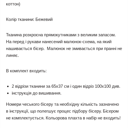
коттон)
Колір тканини:
Бежевий
Тканина розкроєна прямокутниками з великим запасом.
На перед і рукави нанесений малюнок-схема, на який
нашивається бісер. Малюнок не змивається при пранні не
линяє.
В комплект входить:
2 відрізи тканини за 65х37 см і один відріз 100х100 див.
інструкція до вишивання.
Номери чеського бісеру та необхідну кількість зазначено
в інструкції, що полегшує процес підбору бісеру. Бісером
не комплектується.
Кольорова плахта в набір не входить!