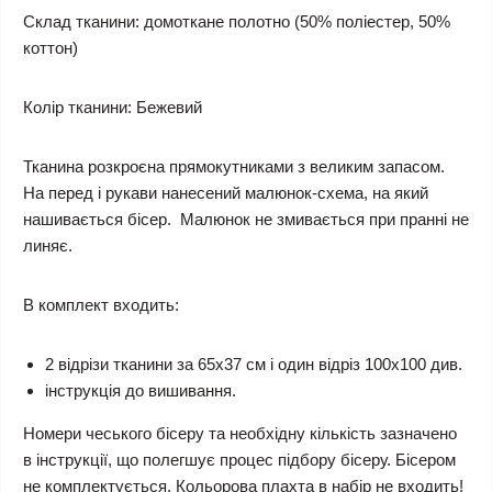
Склад тканини:
домоткане полотно (50% поліестер, 50%
коттон)
Колір тканини:
Бежевий
Тканина розкроєна прямокутниками з великим запасом.
На перед і рукави нанесений малюнок-схема, на який
нашивається бісер. Малюнок не змивається при пранні не
линяє.
В комплект входить:
2 відрізи тканини за 65х37 см і один відріз 100х100 див.
інструкція до вишивання.
Номери чеського бісеру та необхідну кількість зазначено
в інструкції, що полегшує процес підбору бісеру. Бісером
не комплектується.
Кольорова плахта в набір не входить!