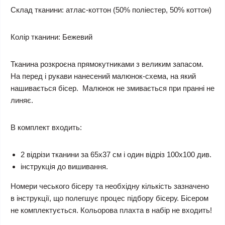
Склад тканини:
атлас-коттон (50% поліестер, 50% коттон)
Колір тканини:
Бежевий
Тканина розкроєна прямокутниками з великим запасом.
На перед і рукави нанесений малюнок-схема, на який
нашивається бісер. Малюнок не змивається при пранні не
линяє.
В комплект входить:
2 відрізи тканини за 65х37 см і один відріз 100х100 див.
інструкція до вишивання.
Номери чеського бісеру та необхідну кількість зазначено
в інструкції, що полегшує процес підбору бісеру. Бісером
не комплектується.
Кольорова плахта в набір не входить!