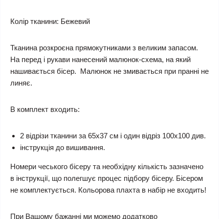
Колір тканини:
Бежевий
Тканина розкроєна прямокутниками з великим запасом.
На перед і рукави нанесений малюнок-схема, на який
нашивається бісер. Малюнок не змивається при пранні не
линяє.
В комплект входить:
2 відрізи тканини за 65х37 см і один відріз 100х100 див.
інструкція до вишивання.
Номери чеського бісеру та необхідну кількість зазначено
в інструкції, що полегшує процес підбору бісеру. Бісером
не комплектується.
Кольорова плахта в набір не входить!
При Вашому бажанні ми можемо додатково