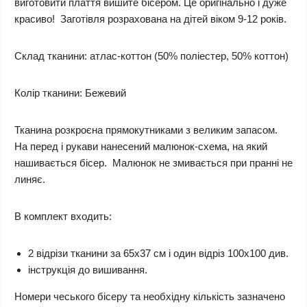
виготовити плаття вишите бісером. Це оригінально і дуже
красиво! Заготівля розрахована на дітей віком 9-12 років.
Склад тканини:
атлас-коттон (50% поліестер, 50% коттон)
Колір тканини:
Бежевий
Тканина розкроєна прямокутниками з великим запасом.
На перед і рукави нанесений малюнок-схема, на який
нашивається бісер. Малюнок не змивається при пранні не
линяє.
В комплект входить:
2 відрізи тканини за 65х37 см і один відріз 100х100 див.
інструкція до вишивання.
Номери чеського бісеру та необхідну кількість зазначено