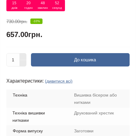
15
20
48
52
днів
годин
хвилин
секунд
730.00грн.
-10%
657.00грн.
До кошика
Характеристики:
(дивитися всі)
Техніка
Вишивка бісером або
нитками
Техніка вишивки
Друкований хрестик
нитками
Форма випуску
Заготовки