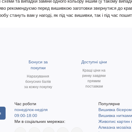
 схеми та випадки заміни одного кольору іншим (у такому випадку
иво рекомендуємо перед вишивкою заготовки звернутися до кравчи
у стануть вам у нагоді, як під час вишивки, так і під час пошит
Бонуси за
Доступні ціни
покупки
Кращі ціни на
ринку завдяки
Нарахування
прямим
бонусних балів
поставкам
за кожну покупку
Час роботи
Популярне
понеділок-неділя
Вишивка бісером
я
09:00-18:00
Вишивка ниткам
Ми в соціальних мережах:
Живопис картин
Алмазна мозаїка