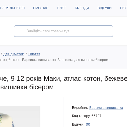
А ЛОЯЛЬНОСТІ
ПРО НАС
БЛОГ
БРЕНДИ
ВІДГУКИ
ПО
Для дівчаток
Плаття
отон, бежеве. Барвиста вишиванка. Заготовка для вишивки бісером
, 9-12 років Маки, атлас-котон, бежев
 вишивки бісером
Виробник:
Барвиста вишиванка
Код товару:
65727
Відгуки:
(0)