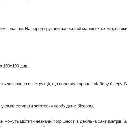
им запасом. На перед і рукави нанесений малюнок-схема, на я
із 100х100 див.
ість зазначено в інструкції, що полегшує процес підбору бісеру.
укомплектувати заготовки необхідним бісером.
и можуть містити незначні погрішності в декілька сантиметрів. 