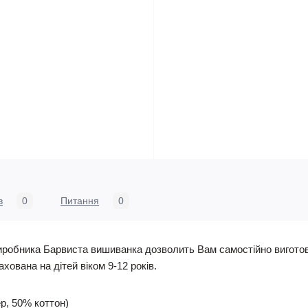
в
0
Питання
0
 виробника Барвиста вишиванка дозволить Вам самостійно вигото
хована на дітей віком 9-12 років.
р, 50% коттон)