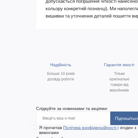
допускається погіршення чіткості нанесеної
кольору конкретній позначці). Ми наполегл
вишивки та уточнення деталей пошиття вироб
Надійність
Гарантія якості
Більше 10 років
Тільки
досвіду роботи
оригінальні
товари від
виробників
Слідкуйте за новинками та акціями:
Підпишітьс
Я прочитав
Політика конфіденційності
і згоден з
вимогами