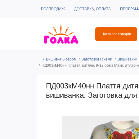
РОЗПРОДАЖ
ДОСТАВКА, ОПЛАТА
ПРОГРАМ
Каталог товарів
Вишивка бісером
Заготовки і схеми
Вишиванки
ПД003кМ40нн Плаття дитяче, 9-12 років Маки, атлас-к
ПД003кМ40нн Плаття дитяче
вишиванка. Заготовка для