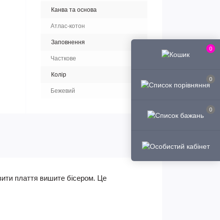
Канва та основа
Атлас-котон
Заповнення
0
Часткове
Колір
0
Бежевий
0
вити плаття вишите бісером. Це