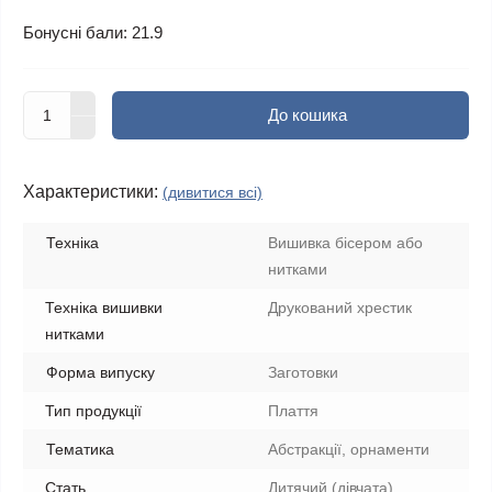
Бонусні бали: 21.9
До кошика
Характеристики:
(дивитися всі)
Техніка
Вишивка бісером або
нитками
Техніка вишивки
Друкований хрестик
нитками
Форма випуску
Заготовки
Тип продукції
Плаття
Тематика
Абстракції, орнаменти
Стать
Дитячий (дівчата)