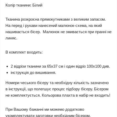
Колір тканини:
Білий
Тканина розкроєна прямокутниками з великим запасом.
На перед і рукави нанесений малюнок-схема, на який
нашивається бісер. Малюнок не змивається при пранні не
линяє.
В комплект входить:
2 відрізи тканини за 65х37 см і один відріз 100х100 див.
інструкція до вишивання.
Номери чеського бісеру та необхідну кількість зазначено
в інструкції, що полегшує процес підбору бісеру. Бісером
не комплектується.
Кольорова плахта в набір не входить!
При Вашому бажанні ми можемо додатково
укомплектувати заготовки необхідним бісером.