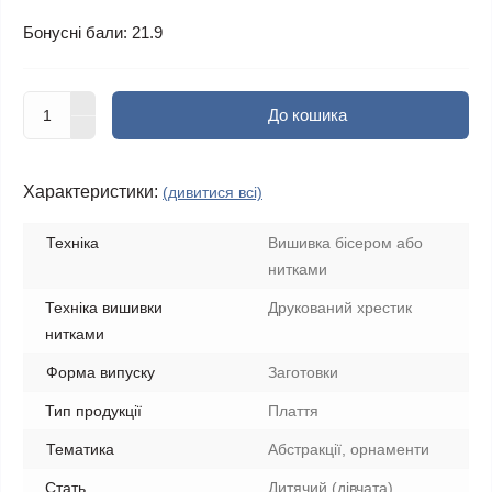
Бонусні бали: 21.9
До кошика
Характеристики:
(дивитися всі)
Техніка
Вишивка бісером або
нитками
Техніка вишивки
Друкований хрестик
нитками
Форма випуску
Заготовки
Тип продукції
Плаття
Тематика
Абстракції, орнаменти
Стать
Дитячий (дівчата)