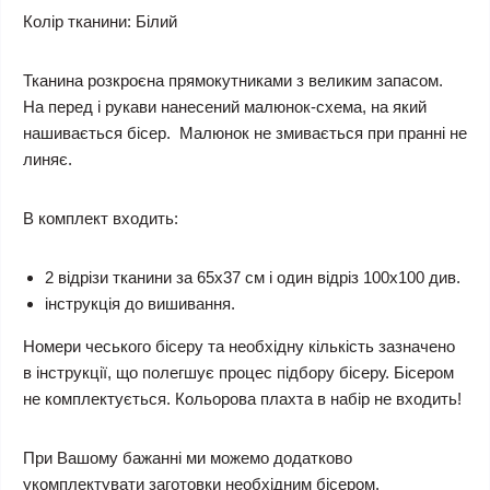
Колір тканини:
Білий
Тканина розкроєна прямокутниками з великим запасом.
На перед і рукави нанесений малюнок-схема, на який
нашивається бісер. Малюнок не змивається при пранні не
линяє.
В комплект входить:
2 відрізи тканини за 65х37 см і один відріз 100х100 див.
інструкція до вишивання.
Номери чеського бісеру та необхідну кількість зазначено
в інструкції, що полегшує процес підбору бісеру. Бісером
не комплектується.
Кольорова плахта в набір не входить!
При Вашому бажанні ми можемо додатково
укомплектувати заготовки необхідним бісером.