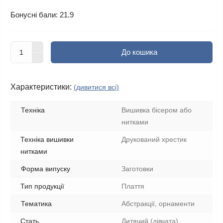
Бонусні бали: 21.9
До кошика
Характеристики:
(дивитися всі)
Техніка
Вишивка бісером або
нитками
Техніка вишивки
Друкований хрестик
нитками
Форма випуску
Заготовки
Тип продукції
Плаття
Тематика
Абстракції, орнаменти
Стать
Дитячий (дівчата)