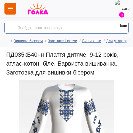
0
Вишивка бісером
Заготовки і схеми
Вишиванки
Для дівчаток
ПД035кБ40нн Плаття дитяче, 9-12 років,
атлас-котон, біле. Барвиста вишиванка.
Заготовка для вишивки бісером