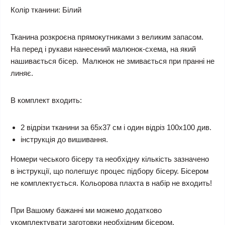
Колір тканини:
Білий
Тканина розкроєна прямокутниками з великим запасом.
На перед і рукави нанесений малюнок-схема, на який
нашивається бісер. Малюнок не змивається при пранні не
линяє.
В комплект входить:
2 відрізи тканини за 65х37 см і один відріз 100х100 див.
інструкція до вишивання.
Номери чеського бісеру та необхідну кількість зазначено
в інструкції, що полегшує процес підбору бісеру. Бісером
не комплектується.
Кольорова плахта в набір не входить!
При Вашому бажанні ми можемо додатково
укомплектувати заготовки необхідним бісером.